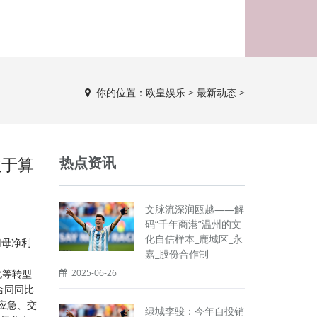
你的位置：
欧皇娱乐
>
最新动态
>
益于算
热点资讯
文脉流深润瓯越——解
码“千年商港”温州的文
化自信样本_鹿城区_永
归母净利
嘉_股份合作制
化等转型
2025-06-26
合同同比
、应急、交
绿城李骏：今年自投销