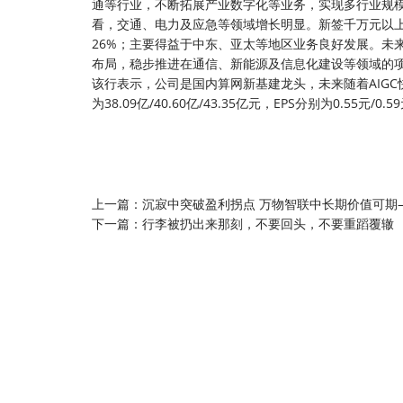
通等行业，不断拓展产业数字化等业务，实现多行业规模
看，交通、电力及应急等领域增长明显。新签千万元以上大
26%；主要得益于中东、亚太等地区业务良好发展。未
布局，稳步推进在通信、新能源及信息化建设等领域的
该行表示，公司是国内算网新基建龙头，未来随着AIGC快
为38.09亿/40.60亿/43.35亿元，EPS分别为0.55元/0
上一篇：
沉寂中突破盈利拐点 万物智联中长期价值可期—
下一篇：
行李被扔出来那刻，不要回头，不要重蹈覆辙 ​​​