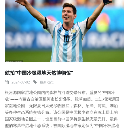
航拍“中国冷极湿地天然博物馆”
2024-07-02
最新动态
根河源国家湿地公园内的森林与河道交错分布。盛夏的“中国冷
极”——内蒙古自治区根河市松峦叠翠、绿草如茵。走进根河源国
家湿地公园，无限夏日风光尽收眼底，森林、沼泽、河流、湖泊
等多种生态系统交错分布。该公园是中国极少建立在冻土层上的
国家级湿地公园之一，也是目前中国保持原生状态最完好、最典
型的寒温带湿地生态系统，被国际湿地专家定位为“中国冷极湿地