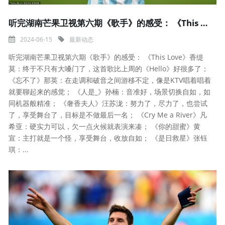
听完湖南芒果卫视第六期《歌手》的感受： 《This Love》香缇莫
2024-06-15
最新动态
听完湖南芒果卫视第六期《歌手》的感受： 《This Love》香缇
莫：终于不只有大嗓门了，这首歌比上周的《Hello》好很多了；
《忘不了》那英：在走调和破音之间游移不定，像是KTV唱着唱着
就要聊起来的感觉； 《人是_》孙楠：音准好，场景切换自如，如
同机器般精准； 《奢香夫人》汪苏泷：努力了，尽力了，也尝试
了，享受舞台了，目标是不做最后一名； 《Cry Me a River》凡
希亚：硬实力可以，欠一点火候就表演来凑； 《你的甜蜜》黄
宣：主打就是一个怪，享受舞台，收放自如； 《是日救星》张钰
琪：...