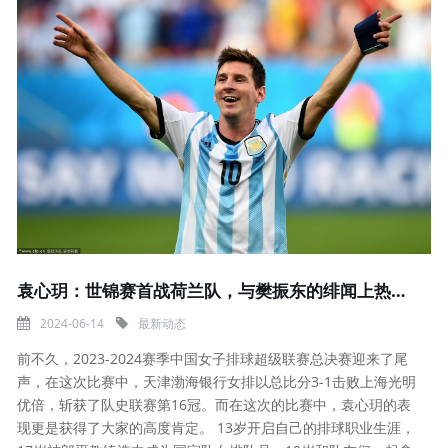
袁心玥：世锦赛首战荷兰队，与樊振东的绯闻上热搜，28岁仍还单身
2024-06-14
最新动态
前不久，2023-2024赛季中国女子排球超级联赛总决赛迎来了尾
声，在这次比赛中，天津渤海银行女排以总比分3-1击败上海光明
优倍，斩获了队史联赛第16冠。而在这次的比赛中，袁心玥的表
现更是获得了大家的高度肯定。 13岁开启自己的排球职业生涯，