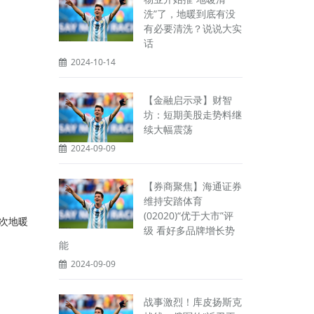
洗”了，地暖到底有没
有必要清洗？说说大实
话
2024-10-14
【金融启示录】财智
坊：短期美股走势料继
续大幅震荡
2024-09-09
【券商聚焦】海通证券
维持安踏体育
(02020)“优于大市”评
一次地暖
级 看好多品牌增长势
能
2024-09-09
战事激烈！库皮扬斯克