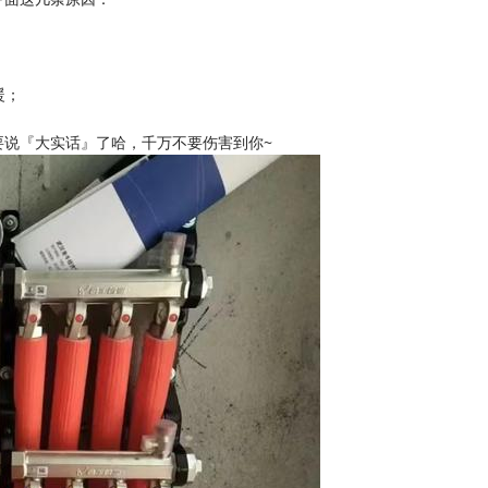
暖；
要说『大实话』了哈，千万不要伤害到你~